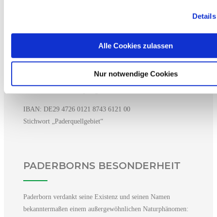
Details
SPENDENKONTO
Alle Cookies zulassen
Nur notwendige Cookies
Spendenkonto für das Projekt
„Wiederaufbau Paderquellgebiet“:
IBAN: DE29 4726 0121 8743 6121 00
Stichwort „Paderquellgebiet“
PADERBORNS BESONDERHEIT
Paderborn verdankt seine Existenz und seinen Namen
bekanntermaßen einem außergewöhnlichen Naturphänomen: