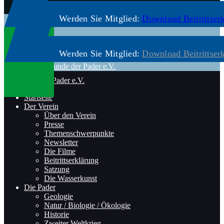
Werden Sie Mitglied:
Download Beitrittser
Werden Sie Mitglied:
Download Beitrittser
Startseite
Der Verein
Über den Verein
Presse
Themenschwerpunkte
Newsletter
Die Filme
Beitrittserklärung
Satzung
Die Wasserkunst
Die Pader
Geologie
Natur / Biologie / Ökologie
Historie
Zweiter Weltkrieg