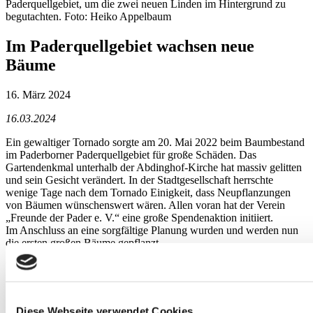
Paderquellgebiet, um die zwei neuen Linden im Hintergrund zu
begutachten. Foto: Heiko Appelbaum
Im Paderquellgebiet wachsen neue
Bäume
16. März 2024
16.03.2024
Ein gewaltiger Tornado sorgte am 20. Mai 2022 beim Baumbestand
im Paderborner Paderquellgebiet für große Schäden. Das
Gartendenkmal unterhalb der Abdinghof-Kirche hat massiv gelitten
und sein Gesicht verändert. In der Stadtgesellschaft herrschte
wenige Tage nach dem Tornado Einigkeit, dass Neupflanzungen
von Bäumen wünschenswert wären. Allen voran hat der Verein
„Freunde der Pader e. V.“ eine große Spendenaktion initiiert.
Im Anschluss an eine sorgfältige Planung wurden und werden nun
die ersten großen Bäume gepflanzt.
Während einer symbolischen Baumübergabe haben die
Paderfreunde ihren Mitgliedern jetzt zwei Linden „Tilia cordata“ der
Sorte „Greenspire“ mit einem Stammumfang von je 50 bis 60
Zentimetern vorgestellt. Sie wurden jüngst im westlichen
Diese Webseite verwendet Cookies